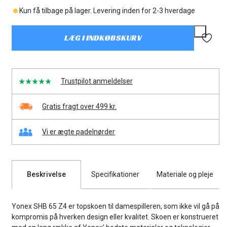
udsolgt
Kun få tilbage på lager. Levering inden for 2-3 hverdage
eller
utilgængelig
LÆG I INDKØBSKURV
Trustpilot anmeldelser
Gratis fragt over 499 kr.
Vi er ægte padelnørder
Beskrivelse
Specifikationer
Materiale og pleje
Yonex SHB 65 Z4 er topskoen til damespilleren, som ikke vil gå på
kompromis på hverken design eller kvalitet. Skoen er konstrueret