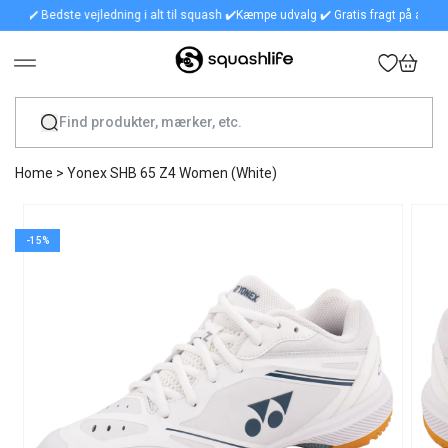
 ✔️ Bedste vejledning i alt til squash ✔️
Kæmpe udvalg ✔️ Gratis fragt på alle ordrer 
GÅ TIL INDHOLD
Indkøbskurv
Home
>
Yonex SHB 65 Z4 Women (White)
GÅ TIL PRODUKTOPLYSNINGER
-15%