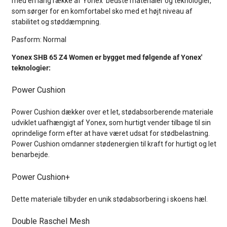
med en lang række af Yonex' bedste materialer og teknologier,
som sørger for en komfortabel sko med et højt niveau af
stabilitet og støddæmpning.
Pasform: Normal
Yonex SHB 65 Z4 Women er bygget med følgende af Yonex'
teknologier:
Power Cushion
Power Cushion dækker over et let, stødabsorberende materiale
udviklet uafhængigt af Yonex, som hurtigt vender tilbage til sin
oprindelige form efter at have været udsat for stødbelastning.
Power Cushion omdanner stødenergien til kraft for hurtigt og let
benarbejde.
Power Cushion+
Dette materiale tilbyder en unik stødabsorbering i skoens hæl.
Double Raschel Mesh