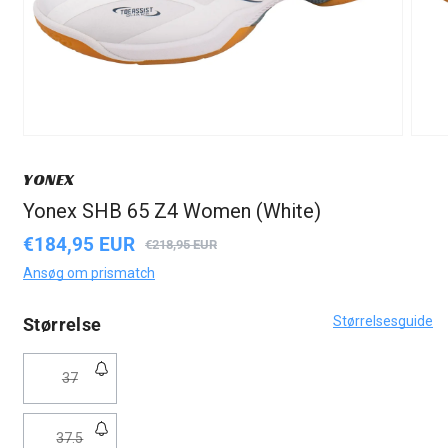
YONEX
Yonex SHB 65 Z4 Women (White)
€184,95 EUR
Udsalgspris
Normalpris
€218,95 EUR
Ansøg om prismatch
Størrelsesguide
Størrelse
Varianten
37
er
udsolgt
Varianten
37.5
eller