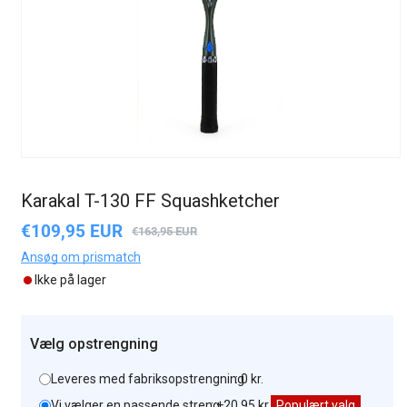
Karakal T-130 FF Squashketcher
€109,95 EUR
Udsalgspris
Normalpris
€163,95 EUR
Ansøg om prismatch
Ikke på lager
Vælg opstrengning
Leveres med fabriksopstrengning
: 0 kr.
Vi vælger en passende streng
: +20,95 kr.
Populært valg