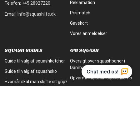
Reklamation
Telefon:
+45 28927220
Prismatch
Email:
Info@squashlife.dk
Gavekort
Vores anmeldelser
SQUASH GUIDES
OM SQUASH
Guide til valg af squashketcher
Oversigt over squashbaner i
Danmark
Guide til valg af squashsko
Opvarmning til din squashkamp
Hvornår skal man skifte sit grip?
Betydningen af stødabsorbering
Hvor ofte skal man skifte
i dine sko
squashbold?
Betalingsmetoder