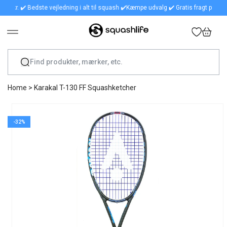
kr. ✔️ Bedste vejledning i alt til squash ✔️
Kæmpe udvalg ✔️ Gratis fragt på alle ordr
GÅ TIL INDHOLD
Indkøbskurv
Home
>
Karakal T-130 FF Squashketcher
GÅ TIL PRODUKTOPLYSNINGER
-32%