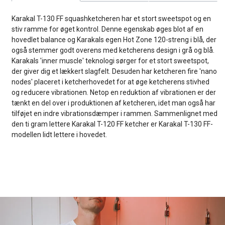
Karakal T-130 FF squashketcheren har et stort sweetspot og en
stiv ramme for øget kontrol. Denne egenskab øges blot af en
hovedlet balance og Karakals egen Hot Zone 120-streng i blå, der
også stemmer godt overens med ketcherens design i grå og blå.
Karakals 'inner muscle' teknologi sørger for et stort sweetspot,
der giver dig et lækkert slagfelt. Desuden har ketcheren fire 'nano
nodes' placeret i ketcherhovedet for at øge ketcherens stivhed
og reducere vibrationen. Netop en reduktion af vibrationen er der
tænkt en del over i produktionen af ketcheren, idet man også har
tilføjet en indre vibrationsdæmper i rammen. Sammenlignet med
den ti gram lettere Karakal T-120 FF ketcher er Karakal T-130 FF-
modellen lidt lettere i hovedet.