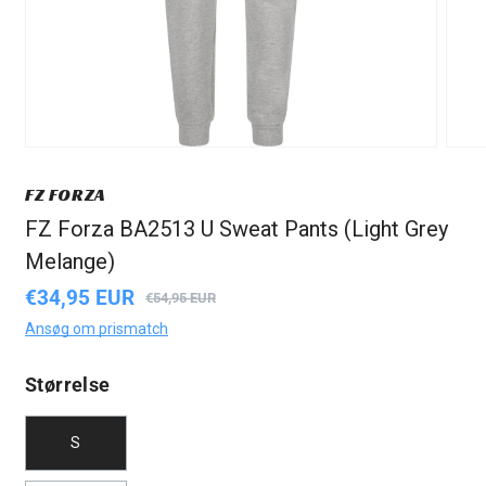
FZ FORZA
FZ Forza BA2513 U Sweat Pants (Light Grey
Melange)
€34,95 EUR
Udsalgspris
Normalpris
€54,95 EUR
Ansøg om prismatch
Størrelse
S