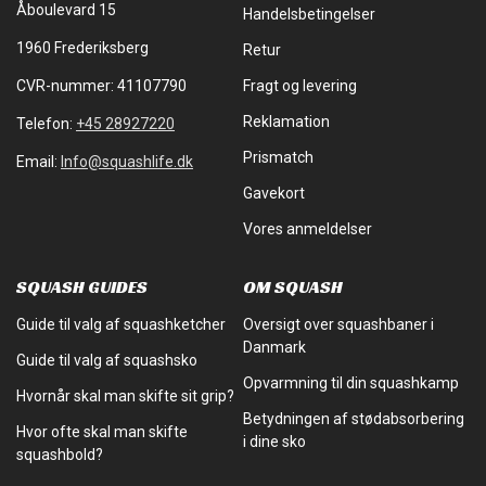
Åboulevard 15
Handelsbetingelser
1960 Frederiksberg
Retur
CVR-nummer: 41107790
Fragt og levering
Reklamation
Telefon:
+45 28927220
Prismatch
Email:
Info@squashlife.dk
Gavekort
Vores anmeldelser
SQUASH GUIDES
OM SQUASH
Guide til valg af squashketcher
Oversigt over squashbaner i
Danmark
Guide til valg af squashsko
Opvarmning til din squashkamp
Hvornår skal man skifte sit grip?
Betydningen af stødabsorbering
Hvor ofte skal man skifte
i dine sko
squashbold?