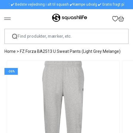
r. ✔️ Bedste vejledning i alt til squash ✔️
Kæmpe udvalg ✔️ Gratis fragt på alle ordre
GÅ TIL INDHOLD
Indkøbskurv
Home
>
FZ Forza BA2513 U Sweat Pants (Light Grey Melange)
GÅ TIL PRODUKTOPLYSNINGER
-36%