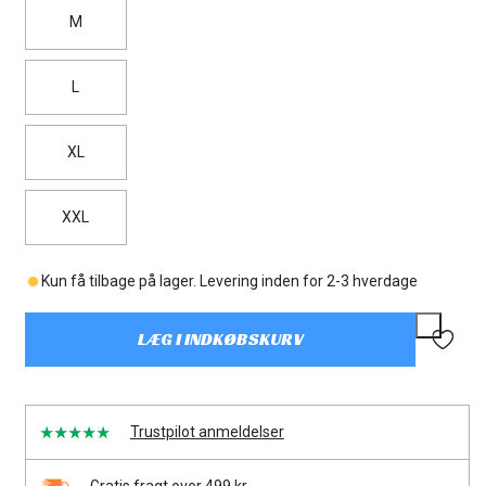
M
L
XL
XXL
Kun få tilbage på lager. Levering inden for 2-3 hverdage
LÆG I INDKØBSKURV
Trustpilot anmeldelser
Gratis fragt over 499 kr.