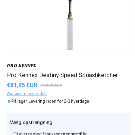
PRO KENNEX
Pro Kennex Destiny Speed Squashketcher
€81,95 EUR
Udsalgspris
Normalpris
€136,95 EUR
Ansøg om prismatch
På lager. Levering inden for 2-3 hverdage
Vælg opstrengning
Leveres med fabriksopstrengning
: 0 kr.