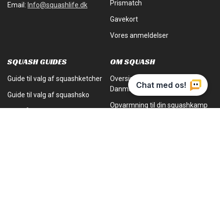
Prismatch
Email:
Info@squashlife.dk
Gavekort
Vores anmeldelser
SQUASH GUIDES
OM SQUASH
Guide til valg af squashketcher
Oversigt over squashbaner i
Danmark
Guide til valg af squashsko
Opvarmning til din squashkamp
Hvornår skal man skifte sit grip?
Betydningen af stødabsorbering
Hvor ofte skal man skifte
i dine sko
squashbold?
Betalingsmetoder
© 2026,
Squashlife
Drevet af Shopify