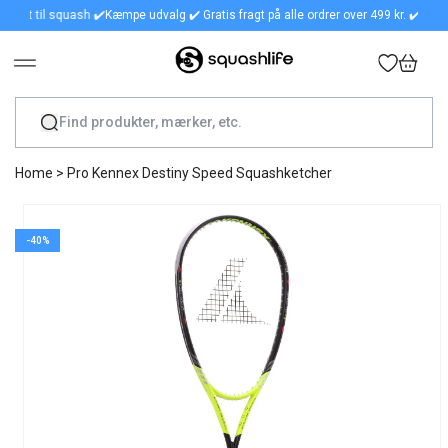
alt til squash ✔️
Kæmpe udvalg ✔️ Gratis fragt på alle ordrer over 499 kr. ✔️ Bedste v
GÅ TIL INDHOLD
Indkøbskurv
Home
>
Pro Kennex Destiny Speed Squashketcher
GÅ TIL PRODUKTOPLYSNINGER
-40%